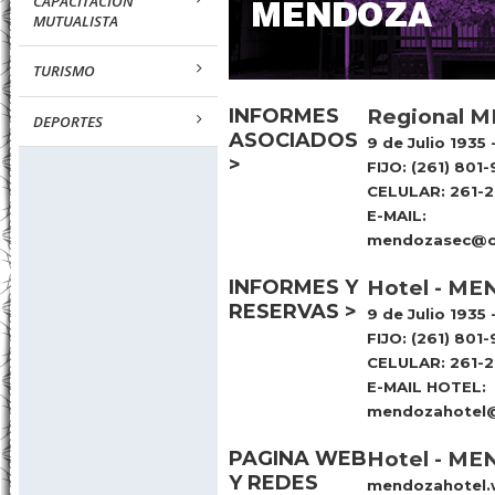
CAPACITACION
MUTUALISTA
TURISMO
INFORMES
Regional 
DEPORTES
ASOCIADOS
9 de Julio 193
>
FIJO: (261) 801-
CELULAR: 261-
E-MAIL:
mendozasec@cs
INFORMES Y
Hotel - M
RESERVAS >
9 de Julio 193
FIJO: (261) 801-
CELULAR: 261-
E-MAIL HOTEL:
mendozahotel@
PAGINA WEB
Hotel - M
Y REDES
mendozahotel.w