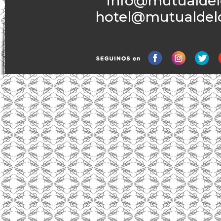
CONSULTAS:
info@mutualdelc
RESERVAS:
hotel@mutualdelci