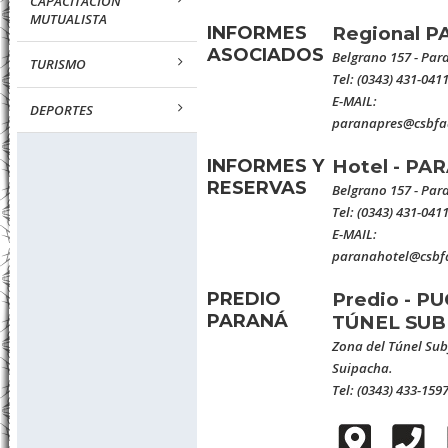
CAPACITACION
MUTUALISTA
INFORMES
Regional 
ASOCIADOS
Belgrano 157 - Para
TURISMO
Tel: (0343) 431-041
E-MAIL:
DEPORTES
paranapres@csbfa
INFORMES Y
Hotel - PA
RESERVAS
Belgrano 157 - Para
Tel: (0343) 431-041
E-MAIL:
paranahotel@csbf
PREDIO
Predio - PU
PARANÁ
TÚNEL SUB
Zona del Túnel Subf
Suipacha.
Tel: (0343) 433-159