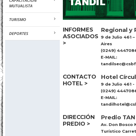
CAPACITACION
MUTUALISTA
TURISMO
INFORMES
Regional y 
DEPORTES
ASOCIADOS
9 de Julio 461 
>
Aires
(0249) 4447086
E-MAIL:
tandilsec@csbf
CONTACTO
Hotel Círcu
HOTEL >
9 de Julio 461 -
(0249) 4447086
E-MAIL:
tandilhotel@cs
DIRECCIÓN
Predio TAND
PREDIO >
Av. Don Bosco N
Turístico Carret